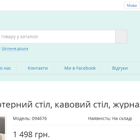
Мова
:
Шкільна дошка
о нас
Контакти
Ми в Facebook
Вiдгуки
терний стіл, кавовий стіл, журна
Модель:
094676
Наявність: На складі
1 498 грн.