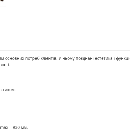
 основних потреб клієнтів. У ньому поєднані естетика і функці
вості.
астиком.
 max = 930 мм.