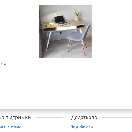
 см
а підтримки
Додатково
тися з нами
Виробники