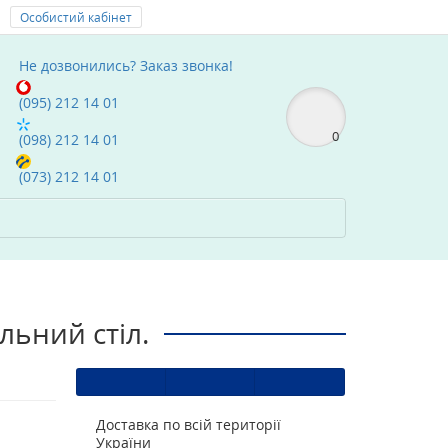
Особистий кабінет
Мої Закладки (0)
text_compare
Не дозвонились?
Заказ звонка!
(095) 212 14 01
0
(098) 212 14 01
(073) 212 14 01
льний стіл.
Доставка по всій території
України