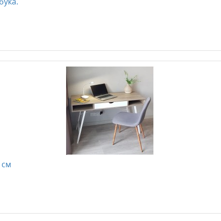
бука.
 см