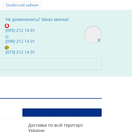
Особистий кабінет
Мої Закладки (0)
text_compare
Не дозвонились?
Заказ звонка!
(095) 212 14 01
0
(098) 212 14 01
(073) 212 14 01
Доставка по всій території
України