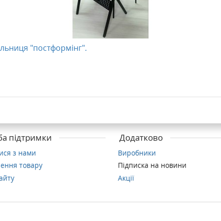
ільниця "постформінг".
а підтримки
Додатково
тися з нами
Виробники
ення товару
Підписка на новини
айту
Акції