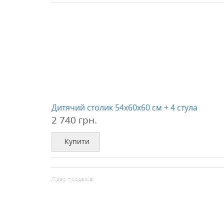
Дитячий столик 54х60х60 см + 4 стула
2 740 грн.
Купити
Лідер продажів!