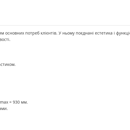
 основних потреб клієнтів. У ньому поєднані естетика і функці
вості.
астиком.
 max = 930 мм.
ами.