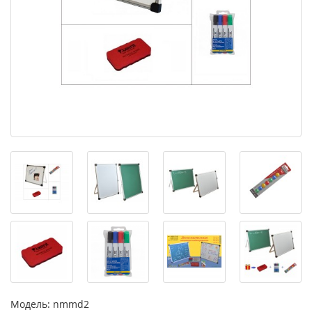
Модель:
nmmd2