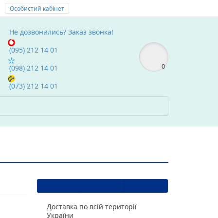
Особистий кабінет
Мої Закладки (0)
text_compare
Не дозвонились?
Заказ звонка!
(095) 212 14 01
0
(098) 212 14 01
(073) 212 14 01
Доставка по всій території
України