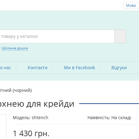
Мова
:
Шкільна дошка
о нас
Контакти
Ми в Facebook
Вiдгуки
ітний (чорний)
рхнею для крейди
Модель:
shtench
Наявність: На складі
1 430 грн.