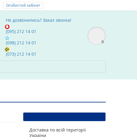
Особистий кабінет
Мої Закладки (0)
text_compare
Не дозвонились?
Заказ звонка!
(095) 212 14 01
0
(098) 212 14 01
(073) 212 14 01
Доставка по всій території
України