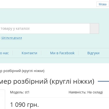
Мова
:
Шкільна дошка
о нас
Контакти
Ми в Facebook
Вiдгуки
 розбірний (круглі ніжки)
ер розбірний (круглі ніжки)
Модель:
st1
Наявність: На складі
1 090 грн.