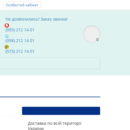
Особистий кабінет
Мої Закладки (0)
text_compare
Не дозвонились?
Заказ звонка!
(095) 212 14 01
0
(098) 212 14 01
(073) 212 14 01
Доставка по всій території
України