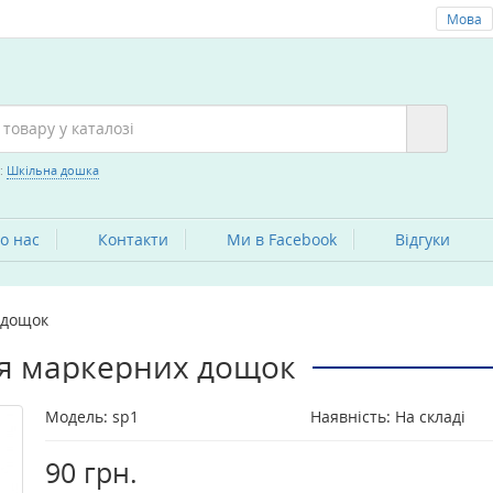
Мова
:
Шкільна дошка
о нас
Контакти
Ми в Facebook
Вiдгуки
 дощок
я маркерних дощок
Модель:
sp1
Наявність: На складі
90 грн.