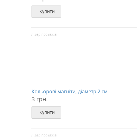
Купити
Лідер продажів!
Кольорові магніти, діаметр 2 см
3 грн.
Купити
Лідер продажів!