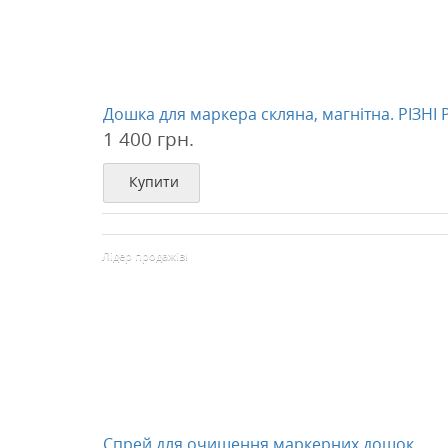
Дошка для маркера скляна, магнітна. РІЗНІ
1 400 грн.
Купити
Лідер продажів!
Спрей для очищення маркерних дощок