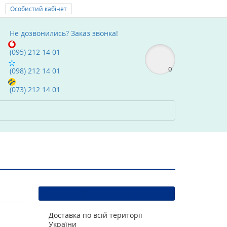
Особистий кабінет
Мої Закладки (0)
text_compare
Не дозвонились?
Заказ звонка!
(095) 212 14 01
0
(098) 212 14 01
(073) 212 14 01
Доставка по всій території
України