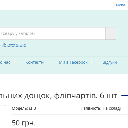
Мова
:
Шкільна дошка
о нас
Контакти
Ми в Facebook
Вiдгуки
льних дощок, фліпчартів. 6 шт
Модель:
м_3
Наявність: На складі
50 грн.