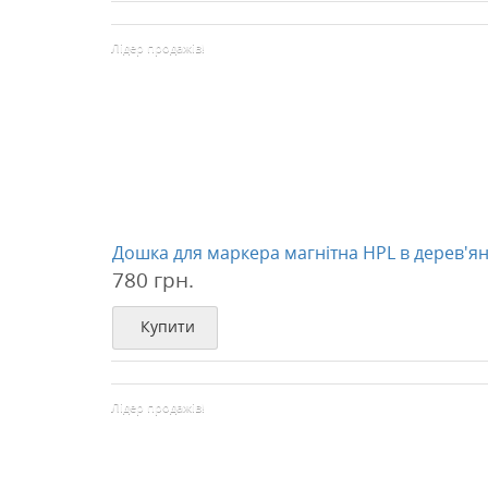
Лідер продажів!
Дошка для маркера магнітна HPL в дерев'ян
780 грн.
Купити
Лідер продажів!